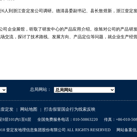
行6人到浙江壹定发公司调研。德清县委副书记、县长敖煜新，浙江壹定
公司企业展馆，听取了研发中心的产品应用介绍。徐旭对公司的产品研
现场交流，探讨了技术路线、发展方向、产品定位等问题，就企业生产经
总局网站：
系壹定发
网站地图
打击假冒国企行为线索反映
|
|
9层101内1至6层
全国免费服务电话：010-50863220
传真：+86-010-508
-2018 壹定发地理信息集团股份有限公司 ALL RIGHTS RESERVED
网站备案信