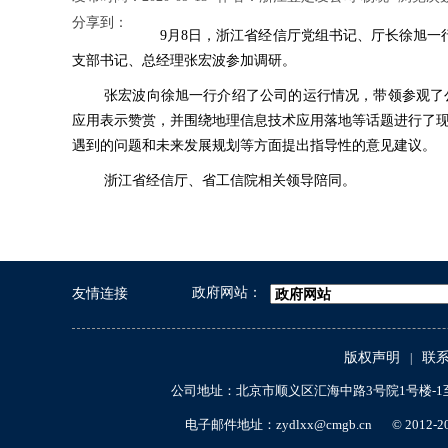
分享到：
9月8日，浙江省经信厅党组书记、厅长徐旭一
支部书记、总经理张宏波参加调研。
张宏波向徐旭一行介绍了公司的运行情况，带领参观了
应用表示赞赏，并围绕地理信息技术应用落地等话题进行了
遇到的问题和未来发展规划等方面提出指导性的意见建议。
浙江省经信厅、省工信院相关领导陪同。
政府网站：
友情连接
版权声明
联
|
公司地址：北京市顺义区汇海中路3号院1号楼-1至
电子邮件地址：zydlxx@cmgb.cn
© 2012