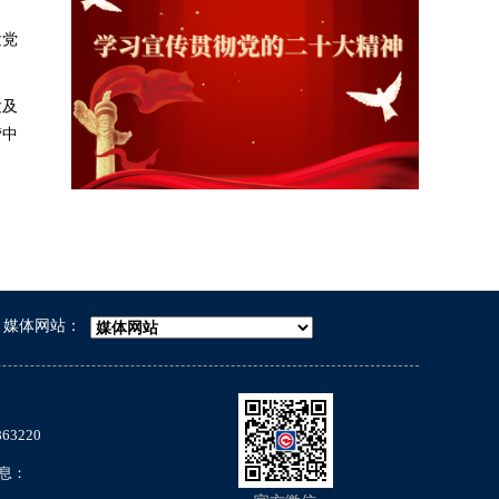
发党
发及
营中
媒体网站：
63220
息：